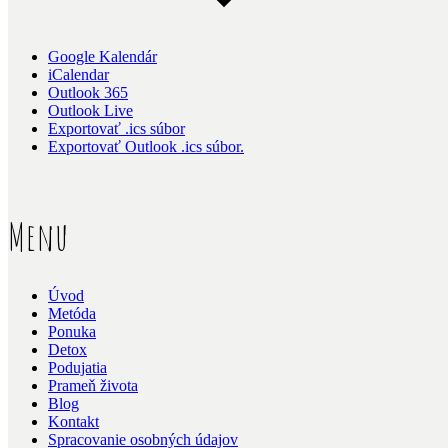
Google Kalendár
iCalendar
Outlook 365
Outlook Live
Exportovať .ics súbor
Exportovať Outlook .ics súbor.
Menu
Úvod
Metóda
Ponuka
Detox
Podujatia
Prameň života
Blog
Kontakt
Spracovanie osobných údajov