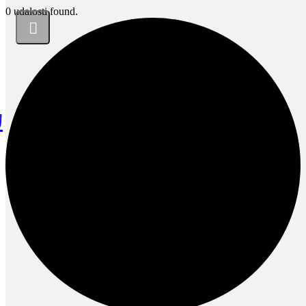
0 udalosti found.
u