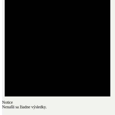
Notice
Nenašli sa žiadne výsledky.