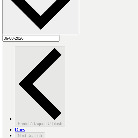
Predchádzajúce
Udalosti
Dnes
Next
Udalosti