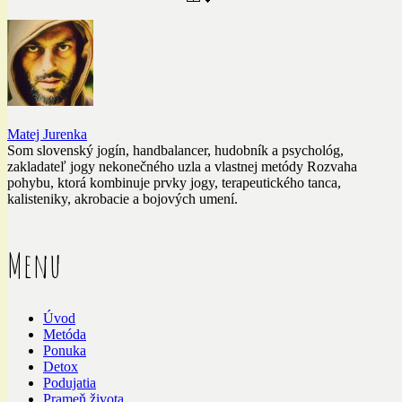
Matej Jurenka
Som slovenský jogín, handbalancer, hudobník a psychológ,
zakladateľ jogy nekonečného uzla a vlastnej metódy Rozvaha
pohybu, ktorá kombinuje prvky jogy, terapeutického tanca,
kalisteniky, akrobacie a bojových umení.
Menu
Úvod
Metóda
Ponuka
Detox
Podujatia
Prameň života