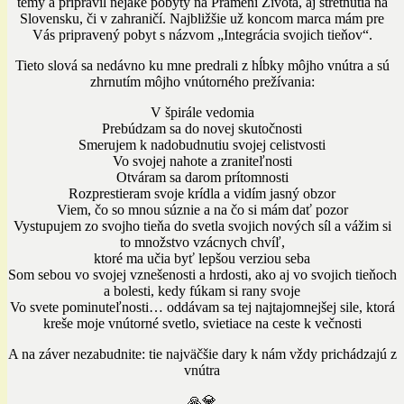
témy a pripravil nejaké pobyty na Prameni Života, aj stretnutia na
Slovensku, či v zahraničí. Najbližšie už koncom marca mám pre
Vás pripravený pobyt s názvom „Integrácia svojich tieňov“.
Tieto slová sa nedávno ku mne predrali z hĺbky môjho vnútra a sú
zhrnutím môjho vnútorného prežívania:
V špirále vedomia
Prebúdzam sa do novej skutočnosti
Smerujem k nadobudnutiu svojej celistvosti
Vo svojej nahote a zraniteľnosti
Otváram sa darom prítomnosti
Rozprestieram svoje krídla a vidím jasný obzor
Viem, čo so mnou súznie a na čo si mám dať pozor
Vystupujem zo svojho tieňa do svetla svojich nových síl a vážim si
to množstvo vzácnych chvíľ,
ktoré ma učia byť lepšou verziou seba
Som sebou vo svojej vznešenosti a hrdosti, ako aj vo svojich tieňoch
a bolesti, kedy fúkam si rany svoje
Vo svete pominuteľnosti… oddávam sa tej najtajomnejšej sile, ktorá
kreše moje vnútorné svetlo, svietiace na ceste k večnosti
A na záver nezabudnite: tie najväčšie dary k nám vždy prichádzajú z
vnútra
🙏💎