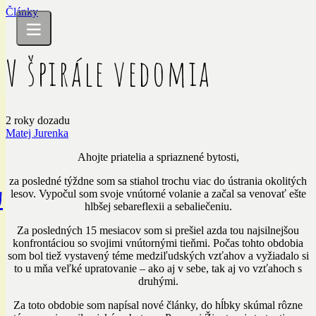
Články
V špirále vedomia
2 roky dozadu
Matej Jurenka
Ahojte priatelia a spriaznené bytosti,
za posledné týždne som sa stiahol trochu viac do ústrania okolitých
u
lesov. Vypočul som svoje vnútorné volanie a začal sa venovať ešte
hlbšej sebareflexii a sebaliečeniu.
Za posledných 15 mesiacov som si prešiel azda tou najsilnejšou
konfrontáciou so svojimi vnútornými tieňmi. Počas tohto obdobia
som bol tiež vystavený téme medziľudských vzťahov a vyžiadalo si
to u mňa veľké upratovanie – ako aj v sebe, tak aj vo vzťahoch s
druhými.
Za toto obdobie som napísal nové články, do hĺbky skúmal rôzne