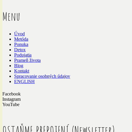
Menu
Úvod
Metóda
Ponuka
Detox
Podujatia
Prameň života
Blog
Kontakt
Spracovanie osobných údajov
ENGLISH
Facebook
Instagram
YouTube
OSTAŇME PREPOJENÍ (Newsletter)