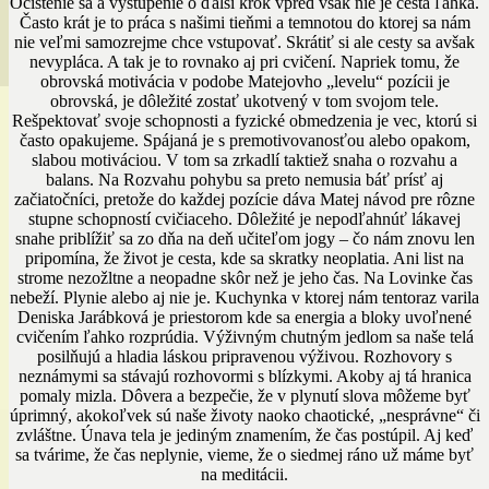
Očistenie sa a vystúpenie o ďalší krok vpred však nie je cesta ľahká.
Často krát je to práca s našimi tieňmi a temnotou do ktorej sa nám
nie veľmi samozrejme chce vstupovať. Skrátiť si ale cesty sa avšak
nevypláca. A tak je to rovnako aj pri cvičení. Napriek tomu, že
obrovská motivácia v podobe Matejovho „levelu“ pozícii je
obrovská, je dôležité zostať ukotvený v tom svojom tele.
Rešpektovať svoje schopnosti a fyzické obmedzenia je vec, ktorú si
často opakujeme. Spájaná je s premotivovanosťou alebo opakom,
slabou motiváciou. V tom sa zrkadlí taktiež snaha o rozvahu a
balans. Na Rozvahu pohybu sa preto nemusia báť prísť aj
začiatočníci, pretože do každej pozície dáva Matej návod pre rôzne
stupne schopností cvičiaceho. Dôležité je nepodľahnúť lákavej
snahe priblížiť sa zo dňa na deň učiteľom jogy – čo nám znovu len
pripomína, že život je cesta, kde sa skratky neoplatia. Ani list na
strome nezožltne a neopadne skôr než je jeho čas. Na Lovinke čas
nebeží. Plynie alebo aj nie je. Kuchynka v ktorej nám tentoraz varila
Deniska Jarábková je priestorom kde sa energia a bloky uvoľnené
cvičením ľahko rozprúdia. Výživným chutným jedlom sa naše telá
posilňujú a hladia láskou pripravenou výživou. Rozhovory s
neznámymi sa stávajú rozhovormi s blízkymi. Akoby aj tá hranica
pomaly mizla. Dôvera a bezpečie, že v plynutí slova môžeme byť
úprimný, akokoľvek sú naše životy naoko chaotické, „nesprávne“ či
zvláštne. Únava tela je jediným znamením, že čas postúpil. Aj keď
sa tvárime, že čas neplynie, vieme, že o siedmej ráno už máme byť
na meditácii.