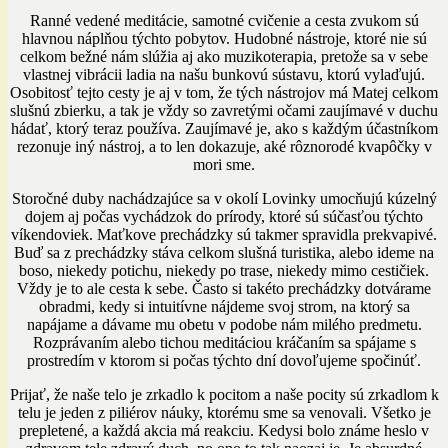
Ranné vedené meditácie, samotné cvičenie a cesta zvukom sú
hlavnou náplňou týchto pobytov. Hudobné nástroje, ktoré nie sú
celkom bežné nám slúžia aj ako muzikoterapia, pretože sa v sebe
vlastnej vibrácii ladia na našu bunkovú sústavu, ktorú vylaďujú.
Osobitosť tejto cesty je aj v tom, že tých nástrojov má Matej celkom
slušnú zbierku, a tak je vždy so zavretými očami zaujímavé v duchu
hádať, ktorý teraz používa. Zaujímavé je, ako s každým účastníkom
rezonuje iný nástroj, a to len dokazuje, aké rôznorodé kvapôčky v
mori sme.
Storočné duby nachádzajúce sa v okolí Lovinky umocňujú kúzelný
dojem aj počas vychádzok do prírody, ktoré sú súčasťou týchto
víkendoviek. Maťkove prechádzky sú takmer spravidla prekvapivé.
Buď sa z prechádzky stáva celkom slušná turistika, alebo ideme na
boso, niekedy potichu, niekedy po trase, niekedy mimo cestičiek.
Vždy je to ale cesta k sebe. Často si takéto prechádzky dotvárame
obradmi, kedy si intuitívne nájdeme svoj strom, na ktorý sa
napájame a dávame mu obetu v podobe nám milého predmetu.
Rozprávaním alebo tichou meditáciou kráčaním sa spájame s
prostredím v ktorom si počas týchto dní dovoľujeme spočinúť.
Prijať, že naše telo je zrkadlo k pocitom a naše pocity sú zrkadlom k
telu je jeden z piliérov náuky, ktorému sme sa venovali. Všetko je
prepletené, a každá akcia má reakciu. Kedysi bolo známe heslo v