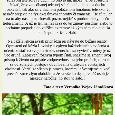
zdravom tele zdravý duch, no ono to tak naozaj je. Je absurdné
čakať, že v zanedbanej telesnej schránke budeme na duchu
rozkvitať, tak ako sa v duchom položenom hmotnom tele skôr či
neskôr prejavia na fyzickej úrovni choroby či zranenia. Tie sú tu len
na to aby nás upozorňovali, pozor, nejdeš s prúdom rieky, niečo
treba zmeniť. A už je len na nás či sa do tej zmeny pustíme, alebo to
necháme prepadať do väčších extrémov až kým nám telo aj duša
budú spolu kričať. Haló!
Najťažšia lekcia avšak prichádza pri návrate do bežnej reality.
Oprostení od kúzla Lovinky a vplyvu každodenného cvičenia a
učenia zostať vo svojom strede, nenechať sa vyviesť z miery je už
vec druhá. Zaplavení rôznym typom ľudí, snažíme sa zmeniť svoj
prístup k životu na prijatie zodpovednosti za jeho priebeh, oprostiť
sa od zúfalých postojov obviňovania druhých a vonkajších
okolností. Veriť, že všetko je proces, ktorému dôverujeme aj keď
prechádzame zlým obdobím a že sa všetko deje pre náš osoh je
niekedy náročné, no stojí to zato. :
Foto a text: Veronika Wejax Jánošíková