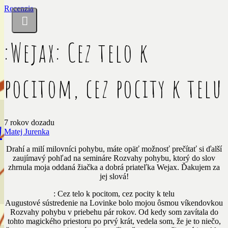
Recenzia
:Wejax: Cez telo k
pocitom, cez pocity k telu
7 rokov dozadu
u
Matej Jurenka
Drahí a milí milovníci pohybu, máte opäť možnosť prečítať si ďalší
zaujímavý pohľad na semináre Rozvahy pohybu, ktorý do slov
zhrnula moja oddaná žiačka a dobrá priateľka Wejax. Ďakujem za
jej slová!
: Cez telo k pocitom, cez pocity k telu
Augustové sústredenie na Lovinke bolo mojou ôsmou víkendovkou
Rozvahy pohybu v priebehu pár rokov. Od kedy som zavítala do
tohto magického priestoru po prvý krát, vedela som, že je to niečo,