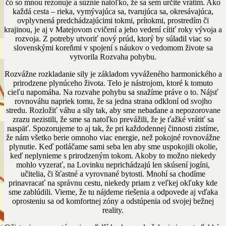
čo so mnou rezonuje a súznie natoľko, že sa sem určite vrátim. Ako
každá cesta – rieka, vymývajúca sa, tvarujúca sa, okresávajúca,
ovplyvnená predchádzajúcimi tokmi, prítokmi, prostredím či
krajinou, je aj v Matejovom cvičení a jeho vedení cítiť roky vývoja a
rozvoja. Z potreby utvoriť nový prúd, ktorý by súladil viac so
slovenskými koreňmi v spojení s náukov o vedomom živote sa
vytvorila Rozvaha pohybu.
Rozvážne rozkladanie sily je základom vyváženého harmonického a
prirodzene plynúceho života. Telo je nástrojom, ktoré k tomuto
cieľu napomáha. Na rozvahe pohybu sa snažíme práve o to. Nájsť
rovnováhu napriek tomu, že sa jedna strana odkloní od svojho
stredu. Rozložiť váhu a sily tak, aby sme nebadane a nepozorovane
zrazu nezistili, že sme sa natoľko prevážili, že je ťažké vrátiť sa
naspäť. Spozorujeme to aj tak, že pri každodennej činnosti zistíme,
že nám všetko berie omnoho viac energie, než pokojné rovnovážne
plynutie. Keď potláčame sami seba len aby sme uspokojili okolie,
keď neplynieme s prirodzeným tokom. Akoby to možno niekedy
mohlo vyzerať, na Lovinku neprichádzajú len skúsení jogíni,
učitelia, či šťastné a vyrovnané bytosti. Mnohí sa chodíme
prinavracať na správnu cestu, niekedy priam z veľkej okľuky kde
sme zablúdili. Vieme, že tu nájdeme riešenia a odpovede aj vďaka
oprosteniu sa od komfortnej zóny a odstúpenia od svojej bežnej
reality.