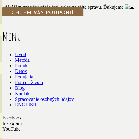
Ak Vám napadne niečo iné, pokojne píšte správu. Ďakujeme
CHCEM VÁS PODPORIŤ
Menu
Úvod
Metóda
Ponuka
Detox
Podujatia
Prameň života
Blog
Kontakt
Spracovanie osobných údajov
ENGLISH
Facebook
Instagram
YouTube