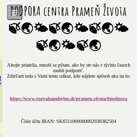
PODPORA centra Prameň Života
🍃🌏🌤🍃🌏🌤🍃🌏🌤
🍃🌏🌤🍃🌏
Ahojte priatelia, mnohí sa pýtate, ako by ste nás v týchto časoch
mohli podporiť.
u
Zdieľam teda s Vami tento odkaz, kde nájdete spôsob ako na to:
https://www.rozvahapohybu.sk/pramen-zivota/#podpora
Číslo účtu IBAN: SK6511000000002938382504