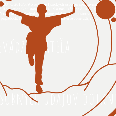
 (EÚ) č. 2016/679 o ochrane fyzických osôb pri spracúvaní osobných
 Regulation“) a ustanovenia § 19 a nasl. zákona č. 18/2018 Z. z. o o
šeobecného nariadenia o ochrane údajov, resp. ustanovenia § 19 Záko
prípadoch, keď o dotknutej osobe získava osobné údaje, ktoré sa jej t
evádzkovateľa
osobných údajov dotkn