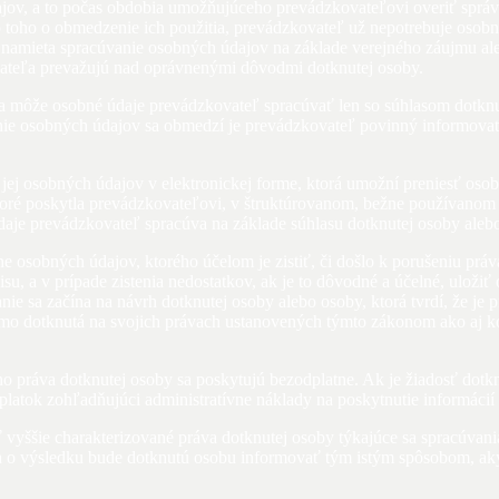
jov, a to počas obdobia umožňujúceho prevádzkovateľovi overiť sprá
toho o obmedzenie ich použitia, prevádzkovateľ už nepotrebuje osobné
 namieta spracúvanie osobných údajov na základe verejného záujmu al
ovateľa prevažujú nad oprávnenými dôvodmi dotknutej osoby.
 môže osobné údaje prevádzkovateľ spracúvať len so súhlasom dotknut
anie osobných údajov sa obmedzí je prevádzkovateľ povinný informov
j osobných údajov v elektronickej forme, ktorá umožní preniesť osobné 
ktoré poskytla prevádzkovateľovi, v štruktúrovanom, bežne používanom 
daje prevádzkovateľ spracúva na základe súhlasu dotknutej osoby ale
e osobných údajov, ktorého účelom je zistiť, či došlo k porušeniu práv
, a v prípade zistenia nedostatkov, ak je to dôvodné a účelné, uložiť
ie sa začína na návrh dotknutej osoby alebo osoby, ktorá tvrdí, že j
priamo dotknutá na svojich právach ustanovených týmto zákonom ako aj
o práva dotknutej osoby sa poskytujú bezodplatne. Ak je žiadosť dotkn
tok zohľadňujúci administratívne náklady na poskytnutie informácií 
vyššie charakterizované práva dotknutej osoby týkajúce sa spracúvani
a o výsledku bude dotknutú osobu informovať tým istým spôsobom, ak