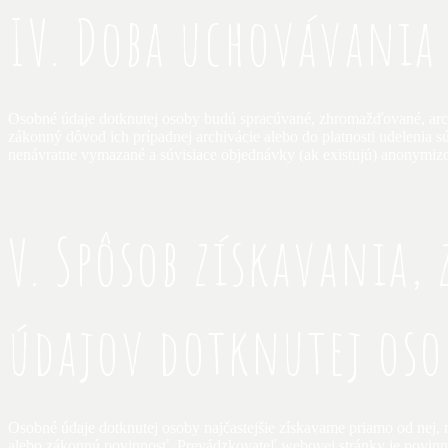
IV. Doba uchovávania
Osobné údaje dotknutej osoby budú spracúvané, zhromažďované, arch
zákonný dôvod ich prípadnej archivácie alebo do platnosti udelenia 
nenávratne vymazané a súvisiace objednávky (ak existujú) anonymiz
V. Spôsob získavania,
údajov dotknutej oso
Osobné údaje dotknutej osoby najčastejšie získavame priamo od nej,
alebo zákonnú povinnosť. Prevádzkovateľ webovej stránky je povinn