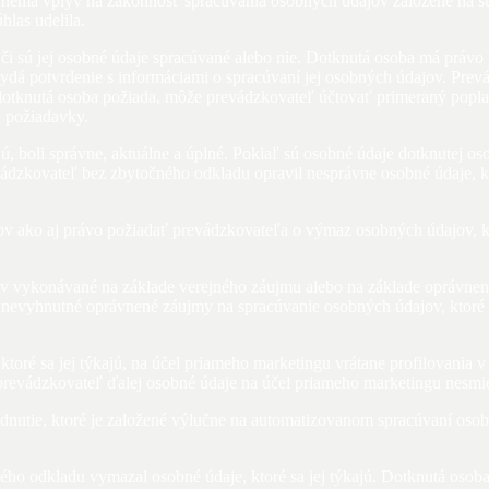
ú, nemá vplyv na zákonnosť spracúvania osobných údajov založené na s
las udelila.
 či sú jej osobné údaje spracúvané alebo nie. Dotknutá osoba má práv
 vydá potvrdenie s informáciami o spracúvaní jej osobných údajov. Pre
 dotknutá osoba požiada, môže prevádzkovateľ účtovať primeraný popl
 požiadavky.
ajú, boli správne, aktuálne a úplné. Pokiaľ sú osobné údaje dotknutej
ádzkovateľ bez zbytočného odkladu opravil nesprávne osobné údaje, kt
ov ako aj právo požiadať prevádzkovateľa o výmaz osobných údajov, kt
v vykonávané na základe verejného záujmu alebo na základe oprávnený
 nevyhnutné oprávnené záujmy na spracúvanie osobných údajov, ktoré 
toré sa jej týkajú, na účel priameho marketingu vrátane profilovania
prevádzkovateľ ďalej osobné údaje na účel priameho marketingu nesmi
nutie, ktoré je založené výlučne na automatizovanom spracúvaní osobnýc
ného odkladu vymazal osobné údaje, ktoré sa jej týkajú. Dotknutá os