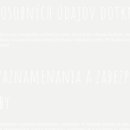
 osobných údajov dotk
ivované a bezpečne uložené po dobu, ktorá je nevyhnutá na účely, pr
súhlasu so spracúvaním osobných údajov dotknutej osoby. Pri žiadosti
ované.
 zaznamenania a zabez
by
 napríklad vyplnením kontaktného formuláru. V takomto prípade je zí
ý zaznamenávať všetky požiadavky používateľov v súvislosti so stiah