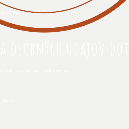
lom:
cez kontaktný formulár
ia osobných údajov do
obné údaje od dotknutej osoby vedome:
evedome: