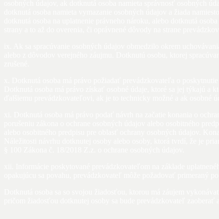
osobných údajov, ak dotknutá osoba namieta správnosť osobných úda
dotknutá osoba namieta vymazanie osobných údajov a žiada namiesto 
dotknutá osoba na uplatnenie právneho nároku, alebo dotknutá osoba
strany a to až do overenia, či oprávnené dôvody na strane prevádzk
ix. Ak sa spracúvanie osobných údajov obmedzilo okrem uchovávania
alebo z dôvodov verejného záujmu. Dotknutú osobu, ktorej spracúv
zrušené.
x. Dotknutá osoba má právo požiadať prevádzkovateľa o poskytnutie je
Dotknutá osoba má právo získať osobné údaje, ktoré sa jej týkajú a 
ďalšiemu prevádzkovateľovi, ak je to technicky možné a ak osobné ú
xi. Dotknutá osoba má právo podať návrh na začatie konania o ochran
porušeniu zákona o ochrane osobných údajov alebo osobitného predpisu
alebo osobitného predpisu pre oblasť ochrany osobných údajov. Konan
Náležitosti návrhu dotknutej osoby alebo osoby, ktorá tvrdí, že je 
§ 100 Zákona č. 18/2018 Z.z. o ochrane osobných údajov.
xii. Informácie poskytované prevádzkovateľom na základe uplatnenéh
opakujúcu sa povahu, prevádzkovateľ môže požadovať primeraný popla
Dotknutá osoba sa so svojou žiadosťou, ktorou má záujem vykonávať 
pričom žiadosťou dotknutej osoby sa bude prevádzkovateľ zaoberať 