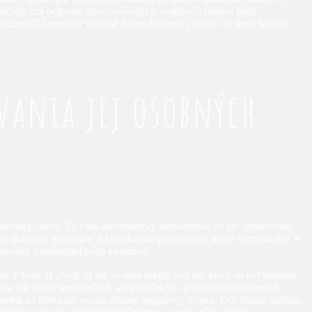
pečujúcimi ochranu spracovávaných osobných údajov pred
zamýšľa preniesť osobné údaje dotknutej osoby do tretej krajiny
úvania jej osobných
knutej osoby. To však automaticky neznamená, že pri uplatňovaní
ré práva sú naviazané na konkrétne podmienky, ktoré nemusia byť v
úpravy a uplatniteľných výnimiek.
v bode II., resp. aj iné osobné údaje, než tie, ktoré sú nevyhnutné
osoba má právo kedykoľvek svoj súhlas so spracúvaním osobných
 nemá na dotknutú osobu žiadny negatívny dopad. Odvolanie súhlasu