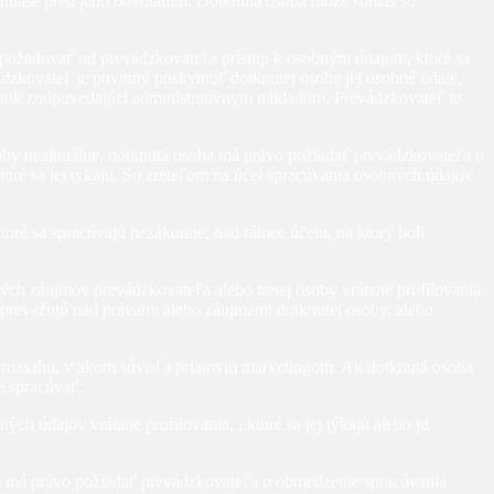
úhlase pred jeho odvolaním. Dotknutá osoba môže súhlas so
o požadovať od prevádzkovateľa prístup k osobným údajom, ktoré sa
vádzkovateľ je povinný poskytnúť dotknutej osobe jej osobné údaje,
atok zodpovedajúci administratívnym nákladom. Prevádzkovateľ je
 osoby neaktuálne, dotknutá osoba má právo požiadať prevádzkovateľa o
oré sa jej týkajú. So zreteľom na účel spracúvania osobných údajov
oré sa spracúvajú nezákonne, nad rámec účelu, na ktorý boli
ch záujmov prevádzkovateľa alebo tretej osoby vrátane profilovania.
prevažujú nad právami alebo záujmami dotknutej osoby, alebo
 v rozsahu, v akom súvisí s priamym marketingom. Ak dotknutá osoba
e spracúvať.
h údajov vrátane profilovania, , ktoré sa jej týkajú alebo ju
oba má právo požiadať prevádzkovateľa o obmedzenie spracúvania