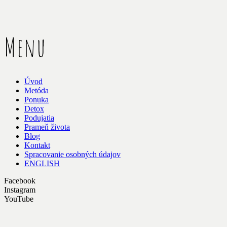
Menu
Úvod
Metóda
Ponuka
Detox
Podujatia
Prameň života
Blog
Kontakt
Spracovanie osobných údajov
ENGLISH
Facebook
Instagram
YouTube