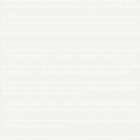
dotknutej osoby so spracúvaním osobných údajov, ktoré sa jej týkaj
spracúvaním osobných údajov odvolať rovnakým spôsobom, akým súh
ii. Dotknutá osoba má právo požiadať prevádzkovateľa o informáciu,
jej týkajú. Na základe tejto žiadosti prevádzkovateľ dotknutej osoby
ktoré spracúva. Za opakované poskytnutie osobných údajov, o ktoré
povinný poskytnúť osobné údaje dotknutej osobe spôsobom podľa jej
iii. Dotknutá osoba má právo, aby jej osobné údaje, ktoré sa spracúv
ich opravu alebo doplnenie. Dotknutá osoba má právo na to, aby prev
má dotknutá osoba právo na doplnenie neúplných osobných údajov.
iv. Dotknutá osoba má právo namietať spracúvanie jej osobných údaj
poskytnuté alebo v prípade, ak dotknutá osoba odvolá svoj súhlas.
v. Dotknutá osoba má právo namietať spracúvanie jej osobných údajo
Prevádzkovateľ nesmie ďalej spracúvať osobné údaje, ak nepreukáže
dôvody na uplatnenie právneho nároku.
vi. Dotknutá osoba má právo namietať spracúvanie osobných údajov, k
namieta spracúvanie osobných údajov na účel priameho marketingu, 
vii. Dotknutá osoba má právo na to, aby sa na ňu nevzťahovalo rozhod
obdobne významne ovplyvňujú.
viii. Dotknutá osoba má právo na to, aby prevádzkovateľ bez zbytoč