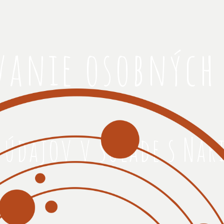
vanie osobných
 údajov v súlade s Na