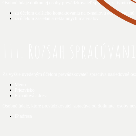
Osobné údaje dotknutej osoby prevádzkovateľ spracúva za týmto úče
za účelom ďalšieho kontaktovania na e-mailovú adresu zadanú 
za účelom zasielania reklamných materiálov
III. Rozsah spracúvan
Za vyššie uvedeným účelom prevádzkovateľ spracúva nasledovné os
Meno
Priezvisko
E-mailová adresa
Osobné údaje, ktoré prevádzkovateľ spracúva od dotknutej osoby n
IP adresa