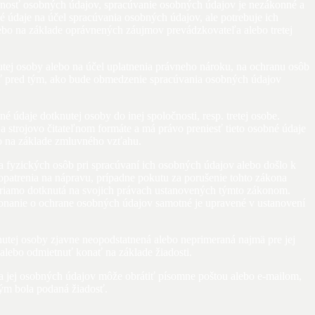
vnosť osobných údajov, spracúvanie osobných údajov je nezákonné a
 údaje na účel spracúvania osobných údajov, ale potrebuje ich
ebo na základe oprávnených záujmov prevádzkovateľa alebo tretej
ej osoby alebo na účel uplatnenia právneho nároku, na ochranu osôb
ať pred tým, ako bude obmedzenie spracúvania osobných údajov
údaje dotknutej osoby do inej spoločnosti, resp. tretej osobe.
a strojovo čitateľnom formáte a má právo preniesť tieto osobné údaje
bo na základe zmluvného vzťahu.
a fyzických osôb pri spracúvaní ich osobných údajov alebo došlo k
 opatrenia na nápravu, prípadne pokutu za porušenie tohto zákona
e priamo dotknutá na svojich právach ustanovených týmto zákonom.
 konanie o ochrane osobných údajov samotné je upravené v ustanovení
utej osoby zjavne neopodstatnená alebo neprimeraná najmä pre jej
alebo odmietnuť konať na základe žiadosti.
a jej osobných údajov môže obrátiť písomne poštou alebo e-mailom,
ým bola podaná žiadosť.