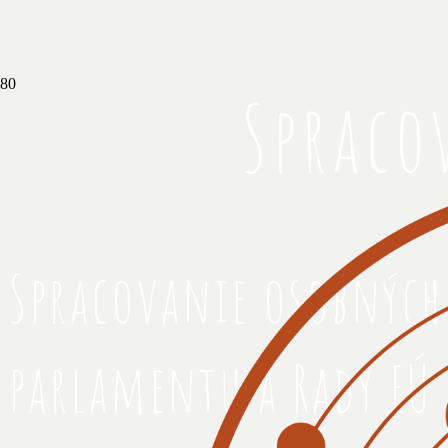
Spraco
Spracovanie osobných
parlamentu a Rady EÚ