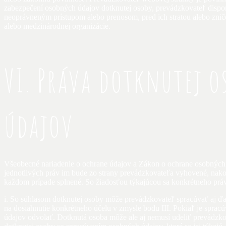
zabezpečení osobných údajov dotknutej osoby, prevádzkovateľ dis
neoprávneným prístupom alebo prenosom, pred ich stratou alebo znič
alebo medzinárodnej organizácie.
VI. Práva dotknutej o
údajov
Všeobecné nariadenie o ochrane údajov a Zákon o ochrane osobných 
jednotlivých práv im bude zo strany prevádzkovateľa vyhovené, nako
každom prípade splnené. So žiadosťou týkajúcou sa konkrétneho práv
i. So súhlasom dotknutej osoby môže prevádzkovateľ spracúvať aj ďalš
na dosiahnutie konkrétneho účelu v zmysle bodu III. Pokiaľ je spra
údajov odvolať. Dotknutá osoba môže ale aj nemusí udeliť prevádzk