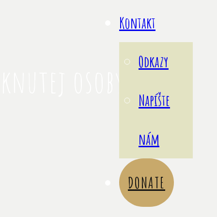
Kontakt
Odkazy
tknutej osoby
Napíšte
nám
DONATE