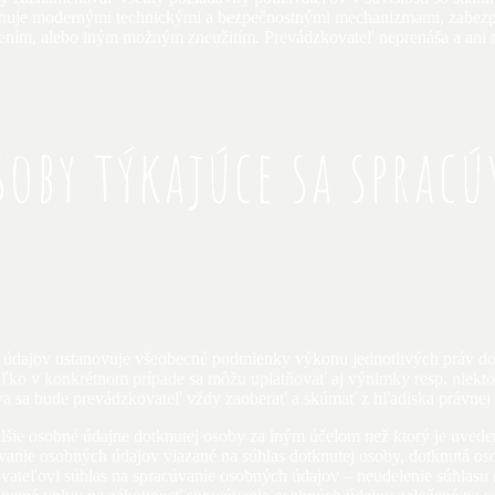
ponuje modernými technickými a bezpečnostnými mechanizmami, zabez
ením, alebo iným možným zneužitím. Prevádzkovateľ neprenáša a ani ne
soby týkajúce sa sprac
údajov ustanovuje všeobecné podmienky výkonu jednotlivých práv dot
ľko v konkrétnom prípade sa môžu uplatňovať aj výnimky resp. niekto
a sa bude prevádzkovateľ vždy zaoberať a skúmať z hľadiska právnej 
ie osobné údajne dotknutej osoby za iným účelom než ktorý je uvedený 
cúvanie osobných údajov viazané na súhlas dotknutej osoby, dotknutá 
ovateľovi súhlas na spracúvanie osobných údajov – neudelenie súhlasu