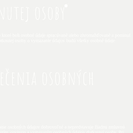
nutej osoby
e ktoré boli osobné údaje spracúvané alebo zhromažďované a pominul
 dotknutej osoby o vymazanie údajov budú všetky osobné údaje
pečenia osobných
skanie osobných údajov dobrovoľné a nepredstavuje žiadnu zmluvnú
nutím, opravou a vymazaním osobných údajov dotknutej osoby. Pri