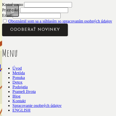
Krstné meno
Priezvisko
Email
Oboznámil som sa a súhlasím so spracovaním osobných údajov
Menu
u
Úvod
Metóda
Ponuka
Detox
Podujatia
Prameň života
Blog
Kontakt
Spracovanie osobných údajov
ENGLISH