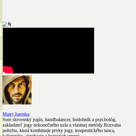
vyšliapaných chodníkov, ktoré vedú do únavy a namiesto nich
šliapajme svoje vlastné, aj keď nepreskúmané cesty. Dôverujme
čistote vlastného zámeru a hľadajme cesty, ktorá nás povedú k jeho
naplneniu.
Matej Jurenka
Som slovenský jogín, handbalancer, hudobník a psychológ,
zakladateľ jogy nekonečného uzla a vlastnej metódy Rozvaha
pohybu, ktorá kombinuje prvky jogy, terapeutického tanca,
kalisteniky, akrobacie a bojových umení.