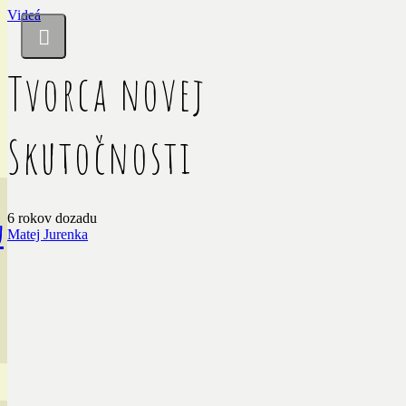
Videá
Tvorca novej
Skutočnosti
6 rokov dozadu
u
Matej Jurenka
Všetci sme súčasťou STVORENIA, no zároveň sme všetci
tvorcami vlastnej skutočnosti.
Všetci sme vesmírom prejaveným v ľudskej podobe a zároveň sme
vyžiarením prvotného zámeru veku vekov.
Náš život má taký zmysel, aký mu sami dávame a to, čo cítime vo
svojom vnútri, sa nám vždy zobrazuje navonok.
Buďme verní samým sebe a hrdí na svoj život. Žime takú
skutočnosť, o akej sme vždy snívali a svojim pôsobením kráčajme
príkladom. Ako hlavní hrdinovia svojich vlastných príbehov, buďme
vzormi hodnôt, ktoré sú nám vzácne. Dovoľme sa odkloniť od