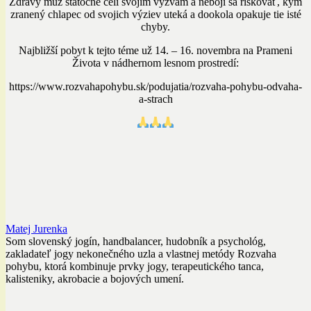
Zdravý muž statočne čelí svojim výzvam a nebojí sa riskovať, kým
zranený chlapec od svojich výziev uteká a dookola opakuje tie isté
chyby.
Najbližší pobyt k tejto téme už 14. – 16. novembra na Prameni
Života v nádhernom lesnom prostredí:
https://www.rozvahapohybu.sk/podujatia/rozvaha-pohybu-odvaha-
a-strach
Matej Jurenka
Som slovenský jogín, handbalancer, hudobník a psychológ,
zakladateľ jogy nekonečného uzla a vlastnej metódy Rozvaha
pohybu, ktorá kombinuje prvky jogy, terapeutického tanca,
kalisteniky, akrobacie a bojových umení.