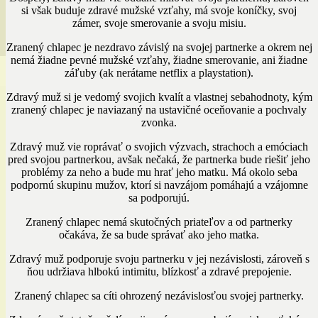
si však buduje zdravé mužské vzťahy, má svoje koníčky, svoj
zámer, svoje smerovanie a svoju misiu.
Zranený chlapec je nezdravo závislý na svojej partnerke a okrem nej
nemá žiadne pevné mužské vzťahy, žiadne smerovanie, ani žiadne
záľuby (ak nerátame netflix a playstation).
Zdravý muž si je vedomý svojich kvalít a vlastnej sebahodnoty, kým
zranený chlapec je naviazaný na ustavičné oceňovanie a pochvaly
zvonka.
Zdravý muž vie roprávať o svojich výzvach, strachoch a emóciach
pred svojou partnerkou, avšak nečaká, že partnerka bude riešiť jeho
problémy za neho a bude mu hrať jeho matku. Má okolo seba
podpornú skupinu mužov, ktorí si navzájom pomáhajú a vzájomne
sa podporujú.
Zranený chlapec nemá skutočných priateľov a od partnerky
očakáva, že sa bude správať ako jeho matka.
Zdravý muž podporuje svoju partnerku v jej nezávislosti, zároveň s
ňou udržiava hlbokú intimitu, blízkosť a zdravé prepojenie.
Zranený chlapec sa cíti ohrozený nezávislosťou svojej partnerky.