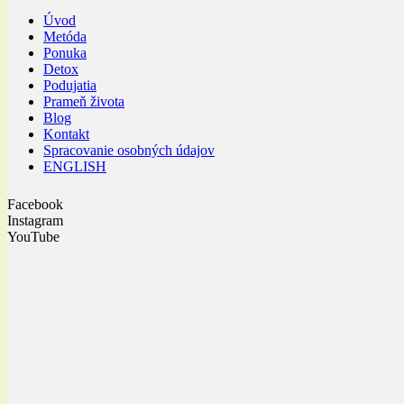
Úvod
Metóda
Ponuka
Detox
Podujatia
Prameň života
Blog
Kontakt
Spracovanie osobných údajov
ENGLISH
Facebook
Instagram
YouTube