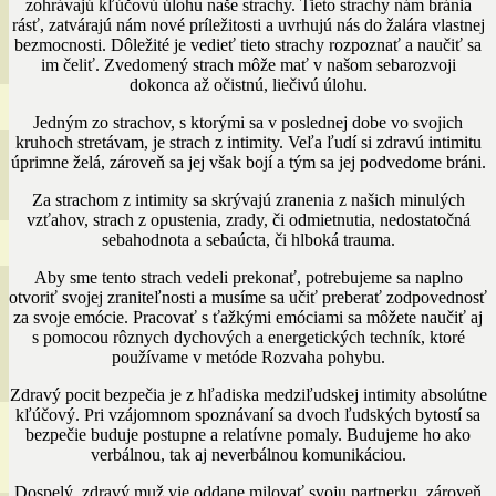
zohrávajú kľúčovú úlohu naše strachy. Tieto strachy nám bránia
rásť, zatvárajú nám nové príležitosti a uvrhujú nás do žalára vlastnej
bezmocnosti. Dôležité je vedieť tieto strachy rozpoznať a naučiť sa
im čeliť. Zvedomený strach môže mať v našom sebarozvoji
dokonca až očistnú, liečivú úlohu.
Jedným zo strachov, s ktorými sa v poslednej dobe vo svojich
kruhoch stretávam, je strach z intimity. Veľa ľudí si zdravú intimitu
úprimne želá, zároveň sa jej však bojí a tým sa jej podvedome bráni.
Za strachom z intimity sa skrývajú zranenia z našich minulých
vzťahov, strach z opustenia, zrady, či odmietnutia, nedostatočná
sebahodnota a sebaúcta, či hlboká trauma.
Aby sme tento strach vedeli prekonať, potrebujeme sa naplno
otvoriť svojej zraniteľnosti a musíme sa učiť preberať zodpovednosť
za svoje emócie. Pracovať s ťažkými emóciami sa môžete naučiť aj
s pomocou rôznych dychových a energetických techník, ktoré
používame v metóde Rozvaha pohybu.
Zdravý pocit bezpečia je z hľadiska medziľudskej intimity absolútne
kľúčový. Pri vzájomnom spoznávaní sa dvoch ľudských bytostí sa
bezpečie buduje postupne a relatívne pomaly. Budujeme ho ako
verbálnou, tak aj neverbálnou komunikáciou.
Dospelý, zdravý muž vie oddane milovať svoju partnerku, zároveň