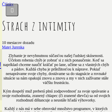
Články
Strach z intimity
10 mesiacov dozadu
Matej Jurenka
Zlyhanie je nevyhnutnou súčasťou našej ľudskej skúsenosti.
Účelom robenia chýb je zobrať si z nich ponaučenie. Keď sa
u
napríklad chceme naučiť kráčať po lane, učíme sa z vlastných chýb
a pádov. Každá chyba je príležitosťou k náprave. Pokiaľ
nenaprávame svoje chyby, dostávame sa do stagnácie a rovnaké
situácie sa nám opakujú znovu a znovu a my v nich zažívame stále
väčšiu frustráciu.
Kým dospelý muž preberá plnú zodpovednosť za svoje správanie a
svoje rozhodnutia, zranený chlapec (či zranené dievča) sa od svojich
rozhodnutí dištancuje a neustále hľadá výhovorky.
Každý z nás má v sebe obrovské množstvo programov, v ktorých