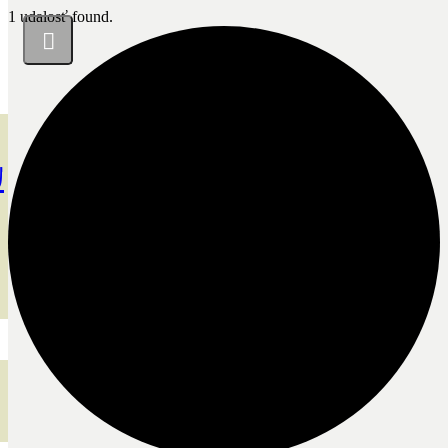
1 udalosť found.
u