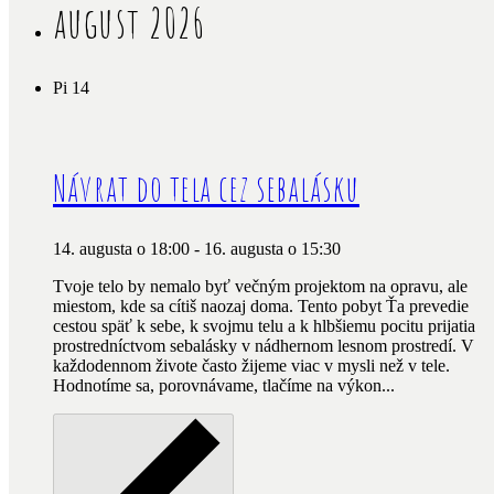
august 2026
Pi
14
Návrat do tela cez sebalásku
14. augusta o 18:00
-
16. augusta o 15:30
Tvoje telo by nemalo byť večným projektom na opravu, ale
miestom, kde sa cítiš naozaj doma. Tento pobyt Ťa prevedie
cestou späť k sebe, k svojmu telu a k hlbšiemu pocitu prijatia
prostredníctvom sebalásky v nádhernom lesnom prostredí. V
každodennom živote často žijeme viac v mysli než v tele.
Hodnotíme sa, porovnávame, tlačíme na výkon...