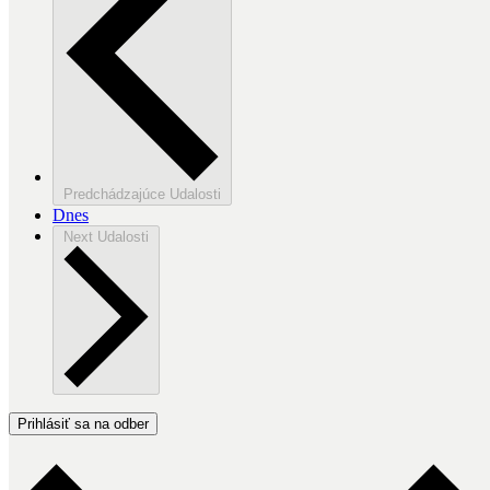
Predchádzajúce
Udalosti
Dnes
Next
Udalosti
Prihlásiť sa na odber