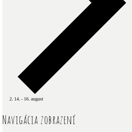
14. - 16. august
Udalosti
Navigácia zobrazení