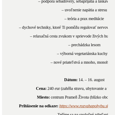
– podpora sebadôvery, sebaprijatia a láskavosti
– uvoľnenie napätia a stresu
– teória a prax meditácie
– dychové techniky, ktoré Ti pomôžu regulovať nervovú s
– relaxačná cesta zvukom v sprievode živých hudob
– prechádzka lesom
– výborná vegetariánska kuchyňa
– nové priateľstvá a mnoho, monoho vi
Dátum:
14. – 16. august
Cena:
240
e
ur (zahŕňa stravu, ubytovanie a všet
Miesto:
centrum Prameň Života (blízko obce L
Prihlásenie na odkaze:
https://www.rozvahapohybu.sk/pri
Tešíme sa na spoločné zdieľanie!