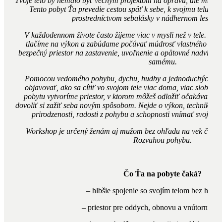
Tvoje telo by nemalo byť večným projektom na opravu, ale miesto
Tento pobyt Ťa prevedie cestou späť k sebe, k svojmu telu a k 
prostredníctvom sebalásky v nádhernom lesnom 
V každodennom živote často žijeme viac v mysli než v tele. H
tlačíme na výkon a zabúdame počúvať múdrosť vlastného tela
bezpečný priestor na zastavenie, uvoľnenie a opätovné nadviaza
samému.
Pomocou vedomého pohybu, dychu, hudby a jednoduchých záž
objavovať, ako sa cítiť vo svojom tele viac doma, viac slobodn
pobytu vytvoríme priestor, v ktorom môžeš odložiť očakávania, s
dovoliť si zažiť seba novým spôsobom. Nejde o výkon, techniku an
prirodzenosti, radosti z pohybu a schopnosti vnímať svoje tel
Workshop je určený ženám aj mužom bez ohľadu na vek či pre
Rozvahou pohybu.
Čo Ťa na pobyte čaká?
– hlbšie spojenie so svojím telom bez hodn
– priestor pre oddych, obnovu a vnútornú h